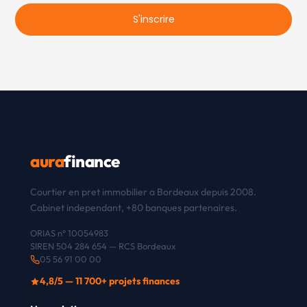
S'inscrire
aura
finance
Courtier en pret immobilier a Bordeaux depuis 2008.
Cabinet independant, +80 banques partenaires.
ORIAS n° 10054983
SIREN 504 284 654 — RCS Bordeaux
05 56 91 00 00
4,8/5 — 11 700+ projets finances