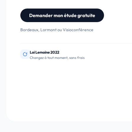
Demander mon étude gratuite
Bordeaux, Lormont ou Visioconférence
C
O
f
g
Loi Lemoine 2022
Changez à tout moment, sans frais
N