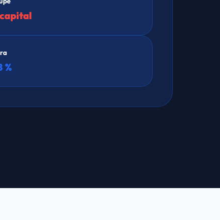
oupe
capital
ra
8 %