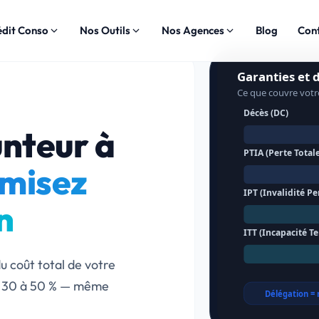
édit Conso
Nos Outils
Nos Agences
Blog
Con
nteur à
omisez
n
u coût total de votre
de 30 à 50 % — même