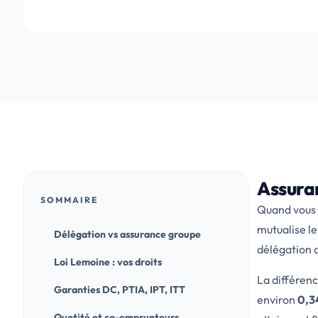
Assuran
SOMMAIRE
Quand vous 
mutualise le
Délégation vs assurance groupe
délégation d
Loi Lemoine : vos droits
La différen
Garanties DC, PTIA, IPT, ITT
environ
0,34
Quotité et co-emprunteurs