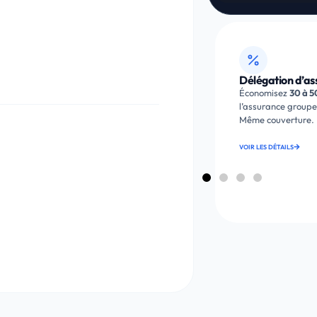
ourtier assurance
Délégation d’assurance
n compare les offres et on gère les
Économisez
30 à 50 %
par rappo
ormalités avec votre banque.
Étude
l’assurance groupe de votre ba
ratuite.
Même couverture.
OUS CONTACTER
VOIR LES DÉTAILS