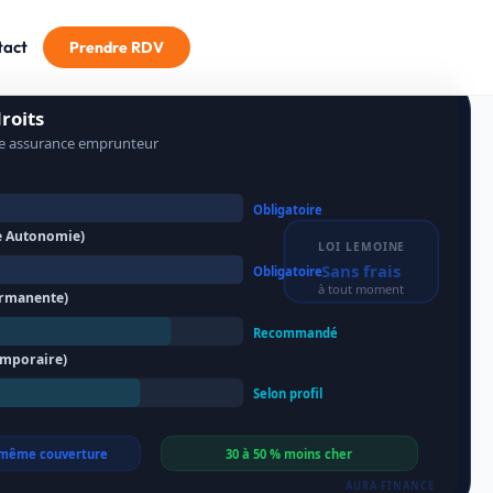
tact
Prendre RDV
AURA FINANCE