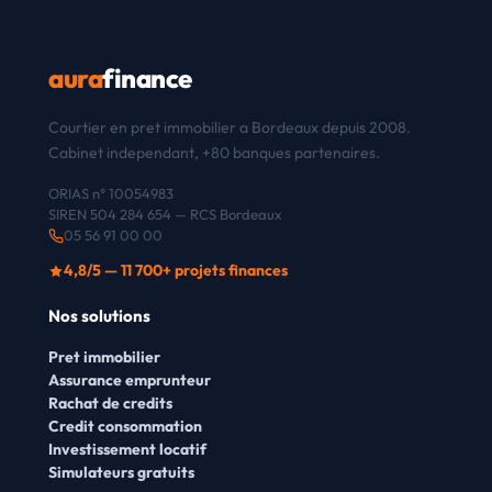
aura
finance
Courtier en pret immobilier a Bordeaux depuis 2008.
Cabinet independant, +80 banques partenaires.
ORIAS n° 10054983
SIREN 504 284 654 — RCS Bordeaux
05 56 91 00 00
4,8/5 — 11 700+ projets finances
Nos solutions
Pret immobilier
Assurance emprunteur
Rachat de credits
Credit consommation
Investissement locatif
Simulateurs gratuits