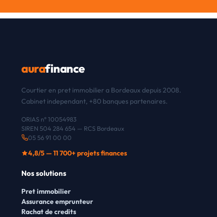
aura
finance
Courtier en pret immobilier a Bordeaux depuis 2008.
Cabinet independant, +80 banques partenaires.
ORIAS n° 10054983
SIREN 504 284 654 — RCS Bordeaux
05 56 91 00 00
4,8/5 — 11 700+ projets finances
Nos solutions
Pret immobilier
Assurance emprunteur
Rachat de credits