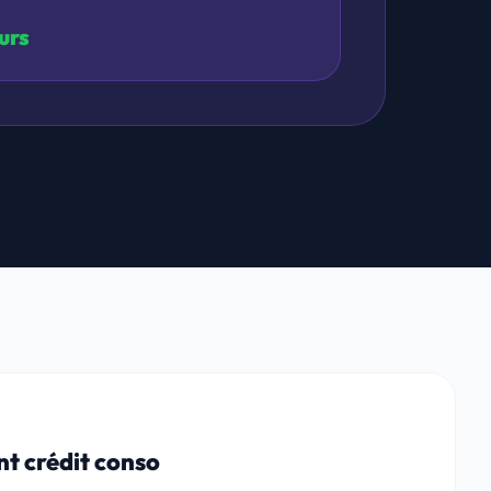
urs
t crédit conso