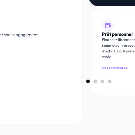
Prêt personnel
Crédit affecté
e et sans engagement
Financez librement vos projets : la
Achat auto, trava
somme
est versée sans justificatif
crédit affecté est l
d’achat. La finalité du crédit reste votre
Taux souvent plus 
choix.
VOIR LES DÉTAILS
VOIR LES DÉTAILS