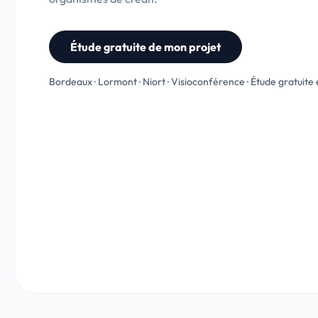
Étude gratuite de mon projet
Étude gratuite
Bordeaux · Lormont · Niort · Visioconférence · Étude gratuit
Analyse de votre profil sans
engagement. Vous recevez une
proposition détaillée sans aucune
obligation.
EN SAVOIR PLUS