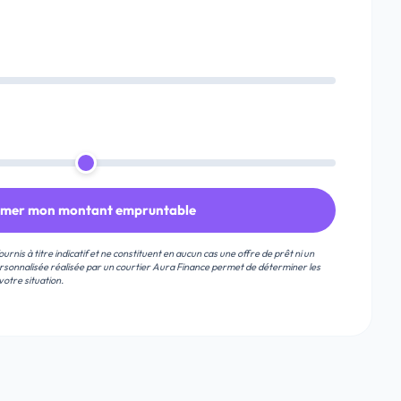
imer mon montant empruntable
ournis à titre indicatif et ne constituent en aucun cas une offre de prêt ni un
ersonnalisée réalisée par un courtier Aura Finance permet de déterminer les
otre situation.