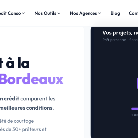
édit Conso
Nos Outils
Nos Agences
Blog
Con
Vos projets, 
Prêt personnel : fina
 à la
 Bordeaux
n crédit
comparent les
meilleures conditions
.
1 0
été de courtage
ès de 30+ prêteurs et