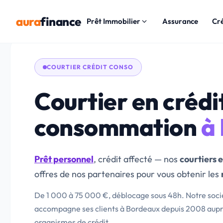
aura
finance
Prêt Immobilier
Assurance
Cr
COURTIER CRÉDIT CONSO
Courtier en crédit
consommation
à
Prêt personnel
, crédit affecté — nos
courtiers e
offres de nos partenaires pour vous obtenir les
De 1 000 à 75 000 €, déblocage sous 48h. Notre soci
accompagne ses clients à Bordeaux depuis 2008 aupr
organismes de crédit.