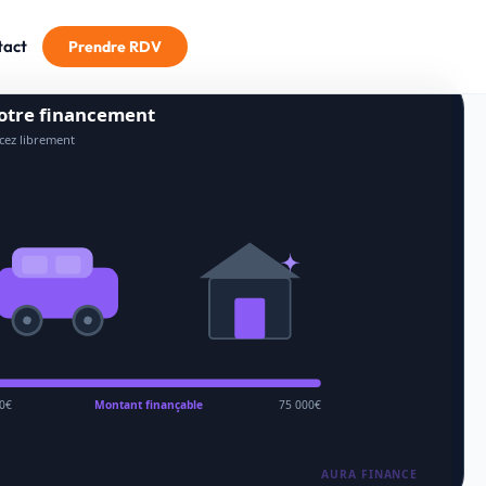
tact
Prendre RDV
notre financement
ncez librement
780€/mois
450€/mois
00€
Montant finançable
75 000€
AURA FINANCE