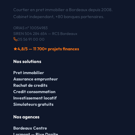
Courtier en pret immobilier a Bordeaux depuis 2008.
Cabinet independant, +80 banques partenaires.
ORIAS n° 10054983
SIREN 504 284 654 — RCS Bordeaux
05 56 91 00 00
4,8/5 — 11 700+ projets finances
Nos solutions
Pret immobilier
Assurance emprunteur
Rachat de credits
Credit consommation
Investissement locatif
Simulateurs gratuits
Nos agences
Bordeaux Centre
Lormont — Rive Droite