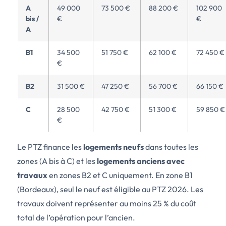
A
49 000
73 500 €
88 200 €
102 900
bis /
€
€
A
B1
34 500
51 750 €
62 100 €
72 450 €
€
B2
31 500 €
47 250 €
56 700 €
66 150 €
C
28 500
42 750 €
51 300 €
59 850 €
€
Le PTZ finance les
logements neufs
dans toutes les
zones (A bis à C) et les
logements anciens avec
travaux
en zones B2 et C uniquement. En zone B1
(Bordeaux), seul le neuf est éligible au PTZ 2026. Les
travaux doivent représenter au moins 25 % du coût
total de l’opération pour l’ancien.