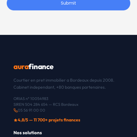
Submit
aura
finance
Courtier en pret immobilier a Bordeaux depuis 2008.
Cabinet independant, +80 banques partenaires.
ORIAS n° 10054983
SIREN 504 284 654 — RCS Bordeaux
05 56 91 00 00
4,8/5 — 11 700+ projets finances
Nos solutions