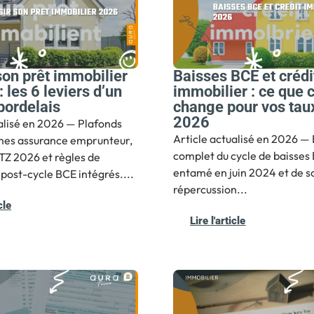
son prêt immobilier
Baisses BCE et crédi
 les 6 leviers d’un
immobilier : ce que 
bordelais
change pour vos tau
2026
alisé en 2026 — Plafonds
Article actualisé en 2026 — 
es assurance emprunteur,
complet du cycle de baisses
PTZ 2026 et règles de
entamé en juin 2024 et de s
post-cycle BCE intégrés....
répercussion...
cle
Lire l'article