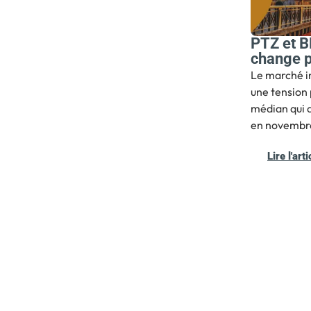
PTZ et B
change p
Le marché i
une tension 
médian qui a
en novembre
Lire l'arti