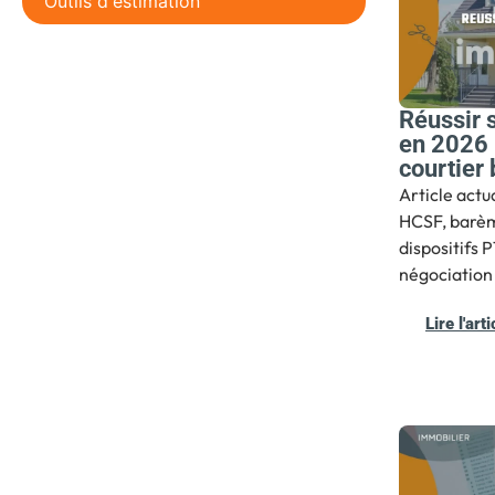
Outils d'estimation
Réussir 
en 2026 :
courtier 
Article actu
HCSF, barèm
dispositifs 
négociation 
Lire l'arti