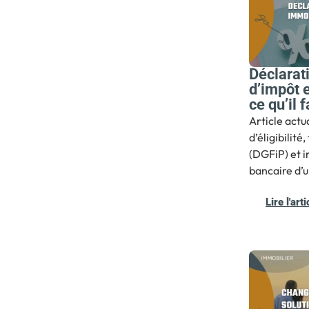
Déclarat
d’impôt e
ce qu’il 
Article act
d’éligibilit
(DGFiP) et i
bancaire d’u
Lire l'arti