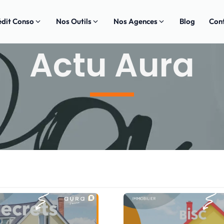
édit Conso
Nos Outils
Nos Agences
Blog
Con
Actu Aura