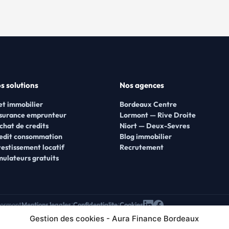
s solutions
Nos agences
et immobilier
Bordeaux Centre
surance emprunteur
Lormont — Rive Droite
chat de credits
Niort — Deux-Sevres
edit consommation
Blog immobilier
vestissement locatif
Recrutement
mulateurs gratuits
Lormont
Mentions legales
Confidentialite
Cookies
|
|
Gestion des cookies - Aura Finance Bordeaux
ns des