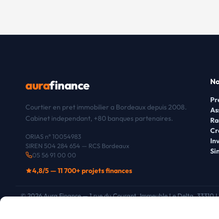
No
aura
finance
Pr
Courtier en pret immobilier a Bordeaux depuis 2008.
As
Cabinet independant, +80 banques partenaires.
Ra
Cr
ORIAS n° 10054983
In
SIREN 504 284 654 — RCS Bordeaux
Si
05 56 91 00 00
4,8/5 — 11 700+ projets finances
© 2026 Aura Finance — 1 rue du Courant, Immeuble Le Delta, 33310 
Chez Aura Finance Bordeaux, nous respectons votre vie privée. Nous utiliso