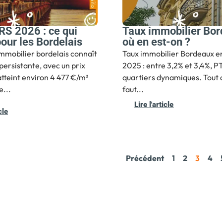
RS 2026 : ce qui
Taux immobilier Bor
our les Bordelais
où en est-on ?
mmobilier bordelais connaît
Taux immobilier Bordeaux e
persistante, avec un prix
2025 : entre 3,2% et 3,4%, PT
tteint environ 4 477 €/m²
quartiers dynamiques. Tout c
...
faut...
Lire l'article
cle
Précédent
1
2
3
4