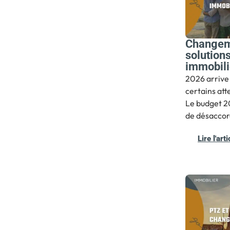
Changem
solutions
immobili
2026 arrive
certains att
Le budget 20
de désaccor
Lire l'arti