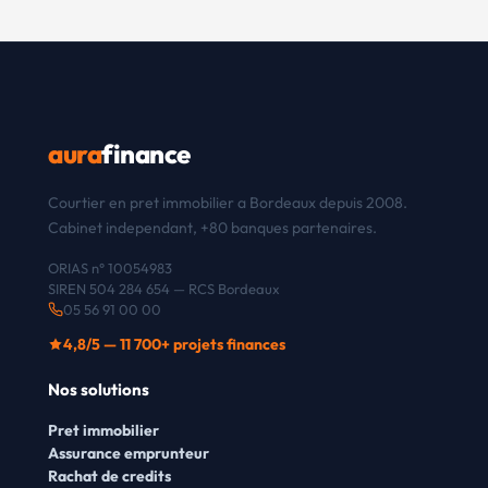
aura
finance
Courtier en pret immobilier a Bordeaux depuis 2008.
Cabinet independant, +80 banques partenaires.
ORIAS n° 10054983
SIREN 504 284 654 — RCS Bordeaux
05 56 91 00 00
4,8/5 — 11 700+ projets finances
Nos solutions
Pret immobilier
Assurance emprunteur
Rachat de credits