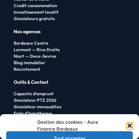
Credit consommation
Investissement locatif
Simulateurs gratuits
Nos agences
Bordeaux Centre
Lormont — Rive Droite
Niort — Deux-Sevres
Blog immobilier
Recrutement
Outils & Contact
Capacite d’emprunt
Simulateur PTZ 2026
Simulateur mensualites
Frais d’hypotheque
Espace client
Gestion des cookies - Aura
Nous contacter →
Chez Aura Finance Bordeaux, nous respectons votre vie privée. Nous
Finance Bordeaux
utilisons des cookies pour optimiser votre navigation, analyser l'audience
Tout accepter
et vous proposer des contenus adaptés. Vous pouvez choisir d'accepter,