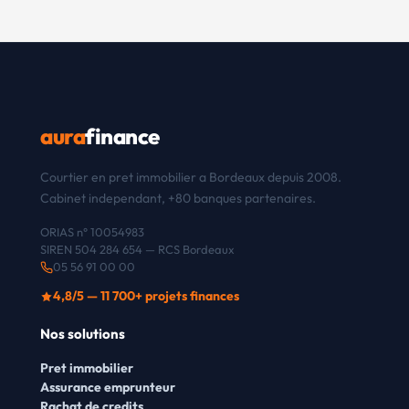
aura
finance
Courtier en pret immobilier a Bordeaux depuis 2008.
Cabinet independant, +80 banques partenaires.
ORIAS n° 10054983
SIREN 504 284 654 — RCS Bordeaux
05 56 91 00 00
4,8/5 — 11 700+ projets finances
Nos solutions
Pret immobilier
Assurance emprunteur
Rachat de credits