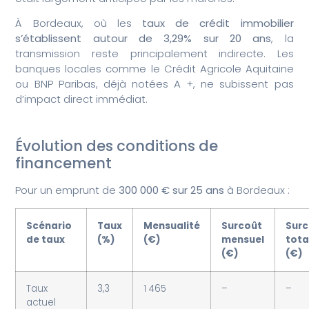
À Bordeaux, où les
taux de crédit immobilier
s’établissent autour de 3,29% sur 20 ans
, la
transmission reste principalement indirecte. Les
banques locales comme le Crédit Agricole Aquitaine
ou BNP Paribas, déjà notées A +, ne subissent pas
d’impact direct immédiat.
Évolution des conditions de
financement
Pour un emprunt de
300 000 € sur 25 ans
à Bordeaux :
Scénario
Taux
Mensualité
Surcoût
Sur
de taux
(%)
(€)
mensuel
tota
(€)
(€)
Taux
3,3
1 465
–
–
actuel