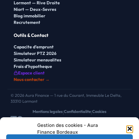
Lormont — Rive Droite
Niort — Deux-Sevres
Blog immobilier
Recrutement
Outils & Contact
Capacite d’emprunt
Simulateur PTZ 2026
Simulateur mensualites
Frais d’hypotheque
Espace client
Nous contacter →
© 2026 Aura Finance — 1 rue du Courant, Immeuble Le Delta,
33310 Lormont
Mentions legales
Confidentialite
Cookies
|
|
Gestion des cookies - Aura
Chez Aura Finance Bordeaux, nous respectons votre vie privée. Nous
Finance Bordeaux
utilisons des cookies pour optimiser votre navigation, analyser l'audience