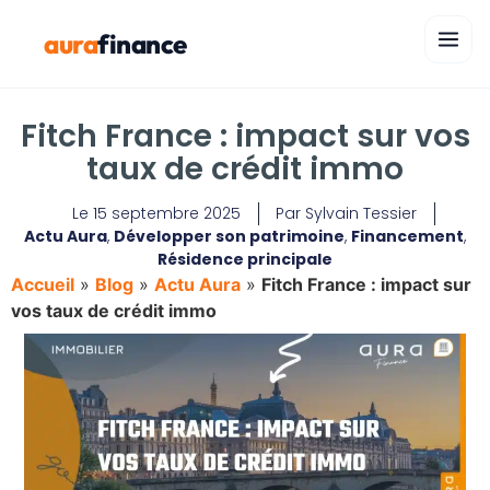
aura
finance
Fitch France : impact sur vos
taux de crédit immo
Le
15 septembre 2025
Par
Sylvain Tessier
Actu Aura
,
Développer son patrimoine
,
Financement
,
Résidence principale
Accueil
»
Blog
»
Actu Aura
»
Fitch France : impact sur
vos taux de crédit immo