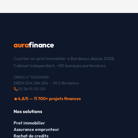
aura
finance
Courtier en pret immobilier a Bordeaux depuis 2008.
Cabinet independant, +80 banques partenaires.
ORIAS n° 10054983
SIREN 504 284 654 — RCS Bordeaux
05 56 91 00 00
4,8/5 — 11 700+ projets finances
Nos solutions
Pret immobilier
Assurance emprunteur
Rachat de credits