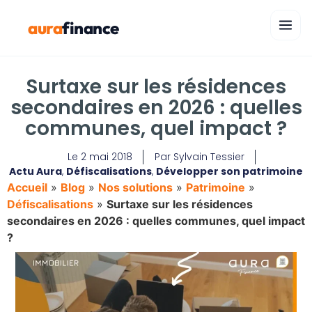
aura
finance
Surtaxe sur les résidences
secondaires en 2026 : quelles
communes, quel impact ?
Le
2 mai 2018
Par
Sylvain Tessier
Actu Aura
,
Défiscalisations
,
Développer son patrimoine
Accueil
»
Blog
»
Nos solutions
»
Patrimoine
»
Défiscalisations
»
Surtaxe sur les résidences
secondaires en 2026 : quelles communes, quel impact
?