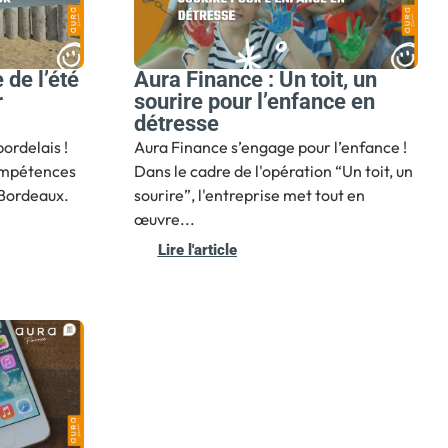
 de l’été
Aura Finance : Un toit, un
r
sourire pour l’enfance en
détresse
bordelais !
Aura Finance s’engage pour l’enfance !
ompétences
Dans le cadre de l'opération “Un toit, un
 Bordeaux. ️
sourire”, l'entreprise met tout en
œuvre...
Lire l'article