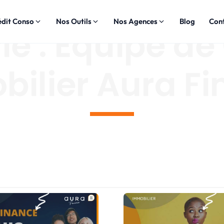
édit Conso
Nos Outils
Nos Agences
Blog
Con
e : Equipe de
ilier Aura F