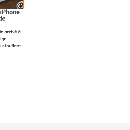
 iPhone
 de
in arrivé à
sign
oustouflant