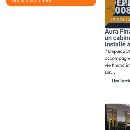
Outils d'estimation
Aura Fin
un cabin
installé
? Depuis 20
accompagne 
vie financiè
sur...
Lire l'arti