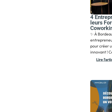
4 Entrep
leurs Fo
Coworki
✨ À Bordeau
entrepreneu
pour créer 
innovant ! C
Lire l'arti