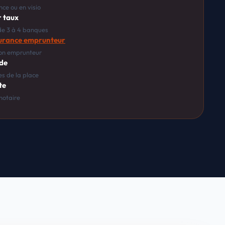
ce ou en visio
r taux
de 3 à 4 banques
urance emprunteur
on emprunteur
nde
s de la place
te
 notaire