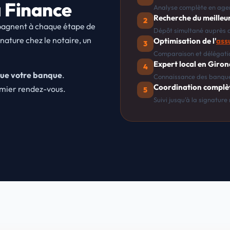
 Finance
Analyse complète en agen
Recherche du meilleu
2
mpagnent à chaque étape de
Dépôt simultané auprès 
nature chez le notaire, un
Optimisation de l'
ass
3
Comparaison et délégati
Expert local en Giro
4
 que votre banque
.
Connaissance des banque
Coordination complè
emier rendez-vous.
5
Suivi jusqu'à la signature