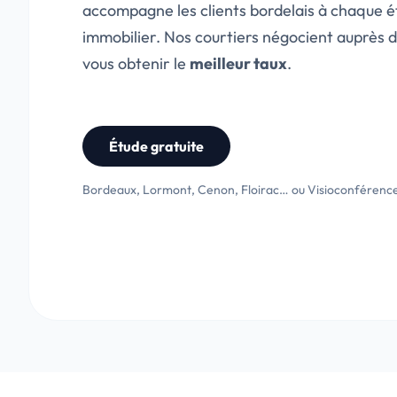
accompagne les clients bordelais à chaque ét
immobilier. Nos courtiers négocient auprès 
vous obtenir le
meilleur taux
.
Sur-mesur
Résidence, in
Étude gratuite
travaux… un
adapté
à cha
Bordeaux, Lormont, Cenon, Floirac… ou Visioconférenc
VOIR NOS SOLUTI