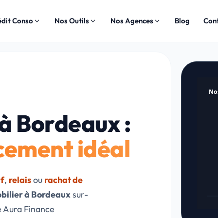
édit Conso
Nos Outils
Nos Agences
Blog
Con
No
Prêt 
 à Bordeaux :
ncement idéal
if
,
relais
ou
rachat de
bilier à Bordeaux
sur-
e Aura Finance