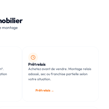
obilier
le montage
Prêt relais
m².
Achetez avant de vendre. Montage relais
ation
adossé, sec ou franchise partielle selon
votre situation.
Prêt relais →