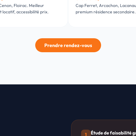
enon, Floirac. Meilleur
Cap Ferret, Arcachon, Lacana
ocatif, accessibilité prix.
premium résidence secondaire.
Prendre rendez-vous
Étude de faisabilité g
1