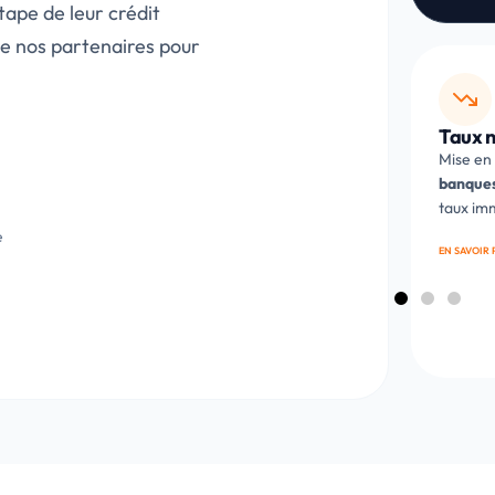
ape de leur crédit
de nos partenaires pour
e
Taux négociés
Étude 
vestissement, relais,
Mise en concurrence de
3 à 4
Un court
financement
banques
pour obtenir le meilleur
accomp
que projet.
taux immobilier à Bordeaux.
la sign
e
ONS
EN SAVOIR PLUS
PRENDRE 