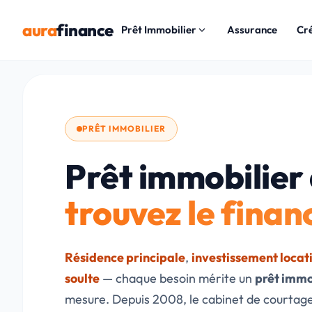
aura
finance
Prêt Immobilier
Assurance
Cr
PRÊT IMMOBILIER
Prêt immobilier
trouvez le fina
Résidence principale
,
investissement locat
soulte
— chaque besoin mérite un
prêt immo
mesure. Depuis 2008, le cabinet de courtag