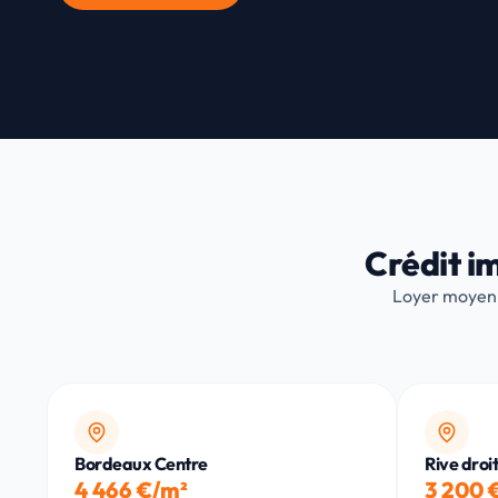
Crédit i
Loyer moyen
Bordeaux Centre
Rive droi
4 466 €/m²
3 200 