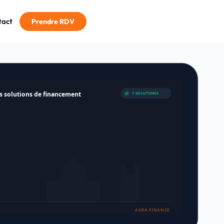
tact
Prendre RDV
s solutions de financement
7 SOLUTIONS
in fine
CAPITAL
€
Intérêts seuls
AURA FINANCE