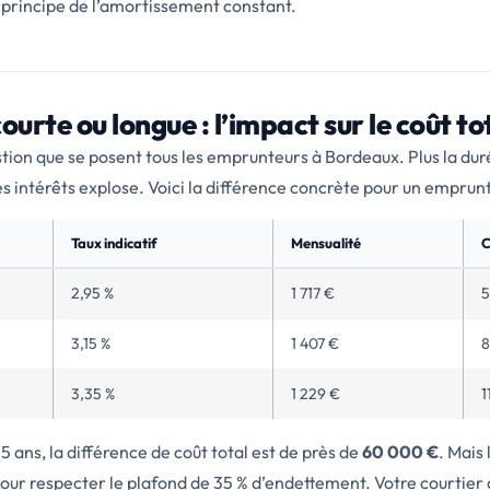
le principe de l’amortissement constant.
ourte ou longue : l’impact sur le coût to
stion que se posent tous les emprunteurs à Bordeaux. Plus la duré
es intérêts explose. Voici la différence concrète pour un empru
Taux indicatif
Mensualité
C
2,95 %
1 717 €
5
3,15 %
1 407 €
8
3,35 %
1 229 €
1
25 ans, la différence de coût total est de près de
60 000 €
. Mais
our respecter le plafond de 35 % d’endettement. Votre courtier 