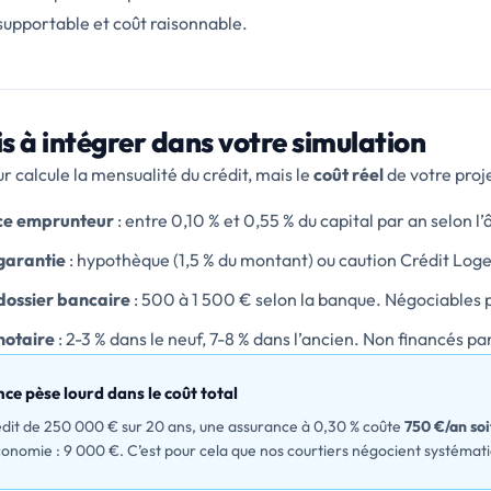
supportable et coût raisonnable.
is à intégrer dans votre simulation
r calcule la mensualité du crédit, mais le
coût réel
de votre projet
ce emprunteur
: entre 0,10 % et 0,55 % du capital par an selon l
 garantie
: hypothèque (1,5 % du montant) ou caution Crédit Loge
 dossier bancaire
: 500 à 1 500 € selon la banque. Négociables p
notaire
: 2-3 % dans le neuf, 7-8 % dans l’ancien. Non financés pa
nce pèse lourd dans le coût total
édit de 250 000 € sur 20 ans, une assurance à 0,30 % coûte
750 €/an soi
onomie : 9 000 €. C’est pour cela que nos courtiers négocient systémati