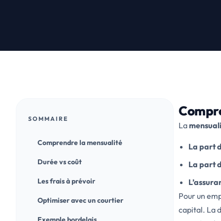
Compre
SOMMAIRE
La
mensuali
Comprendre la mensualité
La part d
Durée vs coût
La part d
Les frais à prévoir
L’assura
Pour un emp
Optimiser avec un courtier
capital. La 
Exemple bordelais