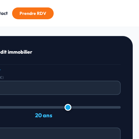
tact
Prendre RDV
dit immobilier
T
(€)
20 ans