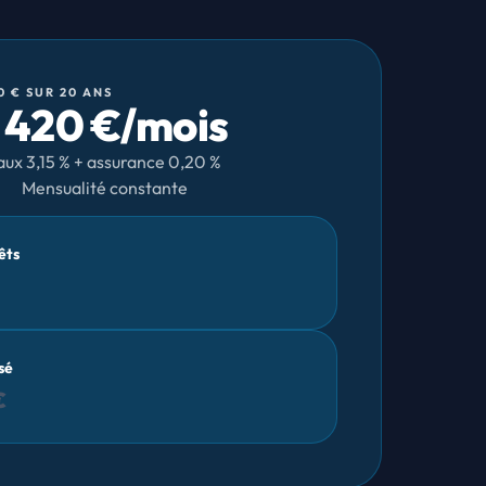
0 € SUR 20 ANS
1 420 €/mois
aux 3,15 % + assurance 0,20 %
Mensualité constante
êts
sé
€