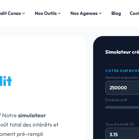
édit Conso
Nos Outils
Nos Agences
Blog
Con
Simulateur cré
VOTRE EMPRUN
it
Montant emprunté 
Durée du prêt
? Notre
simulateur
oût total des intérêts et
Taux d’intérêt (%)
moment pré-rempli