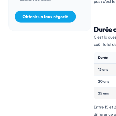
pas : c’est 
Obtenir un taux négocié
Durée c
C’est la que
coût total d
Durée
15 ans
20 ans
25 ans
Entre 15 et 
différence p