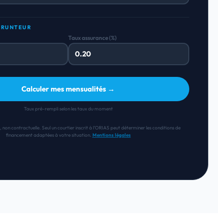
PRUNTEUR
Taux assurance (%)
Calculer mes mensualités →
Taux pré-rempli selon les taux du moment
, non contractuelle. Seul un courtier inscrit à l’ORIAS peut déterminer les conditions de
financement adaptées à votre situation.
Mentions légales